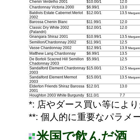
Chenin Verdelho 2001
$10.00/1
12.0
Chardonnay Victoria 2000
$6.99/1
13.0
Baldivis Estate Cabernet Merlot
$12.00/1
13.5
Margare
2002
Barossa Chenin Blanc
$11.99/1
12.0
Classic Dry White 2002
$12.00/1
12.0
(Palandri)
Gnangara Shiraz 2001
$10.99/1
13.5
Margare
Semillon/Chardonnay 2002
$11.99/1
12.5
Vasse Chardonnay 2002
$12.99/1
13.9
Margare
Matthew Lang Chardonnay
$6.99/1
13.5
De Bortoli Scacred Hill Semillon
$5.99/1
12.5
Chadonnay 2003
Sandalford Element Chardonnay
$15.00/1
12.5
Margare
2003
Sandalford Element Mermot
$15.00/1
13.5
Margare
2003
Elderton Friends Shiraz Barossa
$12.0/1
13.0
2001
Houghton 2003 White Burgundy
$11.0/1
7.7
*: 店やダース買い等によ
**: 個人的に重要なパラメ
米国で飲んだ酒