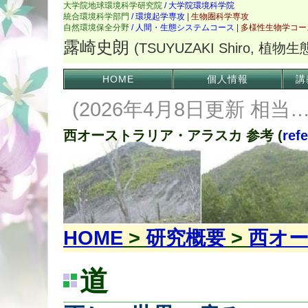
HOME
個人情報
講
(2026年4月8日更新 相
西オーストラリア・アラスカ 参考 (
ref
HOME
>
研究概要
>
西オ
道