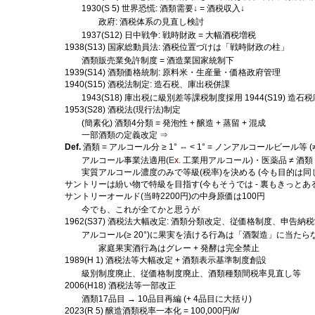
1930(S 5) 世界恐慌: 酒類需要↓ = 酒税収入↓
政府: 酒税体系の見直し検討
1937(S12) 日中戦争: 戦時財政 = 大幅酒税増税
1938(S13) 国家総動員法: 酒税位置づけは「戦時財政の柱」
酒類販売業免許制度 = 酒造業国家統制下
1939(S14) 酒類価格統制: 原料米・生産量・価格政府管理
1940(S15) 酒税法制定: 造石税、庫出税併課
1943(S18) 庫出税に級別差等課税制度採用 1944(S19) 造石
1953(S28) 酒税法(現行法)制定
(簡素化) 酒類4分類 = 発泡性 + 醸造 + 蒸留 + 混成
一部酒類の定義改定 ⇒
Def.
酒類 = アルコール分 ≥ 1° ⇔ < 1° = ノンアルコールビール等 (
アルコール事業法適用(
Ex.
工業用アルコール)・医薬品 ≠ 酒類
実質アルコール濃度のみで等級(税率)を決める (今も目的は同
サントリーは紛い物で特級を目指す(今もそうでは - 裏もきっとある
サントリーオールド(当時2200円)の中身原価は100円
今でも、これが全てかと思うが
1962(S37) 酒税法大幅改定: 酒類分類改定、従価格制度、申告納
アルコール(≥ 20°)に果実を漬ける行為は「酒製造」に当たら
家庭果実酒行為はグレー + 発酵は完全禁止
1989(H 1) 酒税法等大幅改定 + 酒類表示基準制度創設
級別制度廃止、従価格制度廃止、酒類種類間税率見直し等
2006(H18) 酒税法等一部改正
酒類17品目 → 10品目再編 (+ 4品目に大括り)
2023(R 5) 醸造酒類税率一本化 = 100,000円/
kl