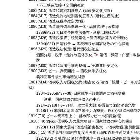
+ 不正醸造取締り全国的強化
1882(M15) 酒造税前納制度導入 (財政安定化措置)
1884(M17) 酒造免許地域割当制度導入 (過剰生産防止)
1885(M18) 酒造税税率改定(増税)
1886(M19) 酒造場設備基準統一化 - 品質管理行政指導
1889(M22) 大日本帝国憲法発布 - 酒税は国税の柱
1893(M26) 酒造税徴収手続簡素化 + 造石税計算方式合理化
1894(M27) 日清戦争 → 酒税増収が国家財政の中心課題
1896(M29) 酒造税法制定: 近代酒税法確立
酒類分類・税率・免許制度体系化
Ex.
清酒・濁酒・白酒・味
酎
1897(M30) 酒造税法施行細則整備 → 実務運用安定化
1900(M33) ビール課税開始 → 酒税体系多様化
義和団事件後の軍備増強財源
1901(M34) 酒税収入が国税の約3割占める(清酒・焼酎・ビールが
源)
1904–1905(M37–38) 日露戦争 - 戦費調達に酒税増税
酒税 = 国家財政の戦時収入の中心
1914–1918(T 3– 7) 第一次世界大戦: 好景気で酒類消費急増
1918(T 7) 米騒動: 清酒原料米不足深刻化 - 政府が酒造米統制
1919(T 8) ビール税率引上 (∵ 都市部でビール消費急増)
1920(T 9) 酒税が国税収入の最大項目 = 国家財政の中心的税目
1923(T 12) 関東大震災: 酒造場被害甚大 → 酒税増税(復興財源
1926(T15) 酒造免許地域割当制度再強化 (目的: 過剰生産防止と税
1927(S 2) 金融恐慌: 酒類消費減少 - 政府は税収確保に徴税強