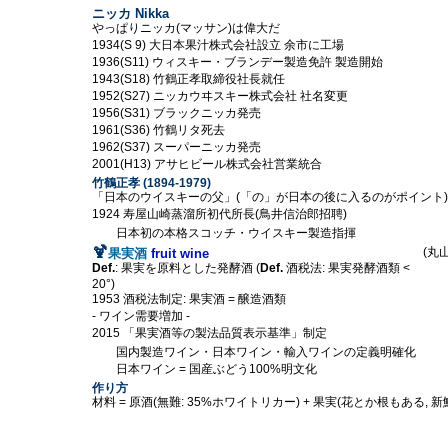
ニッカ Nikka
やっぱりニッカ(マッサン)は偉大だ
1934(S 9) 大日本果汁株式会社設立 余市に工場
1936(S11) ウィスキー・ブランデー製造免許 製造開始
1943(S18) 竹鶴正孝取締役社長就任
1952(S27) ニッカウヰスキー株式会社 社名変更
1956(S31) ブラックニッカ発売
1961(S36) 竹鶴リタ死去
1962(S37) スーパーニッカ発売
2001(H13) アサヒビール株式会社営業統合
竹鶴正孝 (1894-1979)
「日本のウイスキーの父」(「の」が日本の後に入るのがポイント)
1924 寿屋山崎蒸溜所初代所長(鳥井信治郎招聘)
日本初の本格スコッチ・ウイスキー製造指揮
🍹
(丸山
果実酒
fruit wine
Def.
: 果実を原料とした発酵酒 (
Def.
酒税法: 果実発酵酒類 <
20°)
1953 酒税法制定: 果実酒 = 醸造酒類
- ワイン需要増加 -
2015 「果実酒等の製法品質表示基準」制定
国内製造ワイン・日本ワイン・輸入ワインの定義明確化
日本ワイン = 国産ぶどう100%明文化
作り方
材料 = 原酒(無難: 35%ホワイトリカー) + 果実(花とか根もある, 新