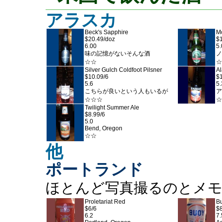
アラスカ
Beck's Sapphire
M
$20.49/doz
$
6.00
5.
味の記憶がないそんな酒
ノ
☆☆
☆
Silver Gulch Coldfoot Pilsner
A
$10.09/6
$
5.6
5.
こちらが良いという人もいるが
ア
☆☆☆
☆
Twilight Summer Ale
$8.99/6
5.0
Bend, Oregon
☆☆
他
ポートランド
ほとんど写真撮るのとメモを
Proletariat Red
Bu
$6/6
$8
6.2
7.