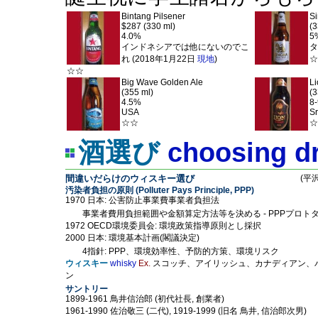
Bintang Pilsener
S
$287 (330 ml)
(3
4.0%
5
インドネシアでは他にないのでこ
タ
れ (2018年1月22日
現地
)
☆
☆☆
Big Wave Golden Ale
Li
(355 ml)
(3
4.5%
8
USA
Sr
☆☆
☆
酒選び
choosing d
間違いだらけのウィスキー選び
(平沢
汚染者負担の原則 (Polluter Pays Principle, PPP)
1970 日本: 公害防止事業費事業者負担法
事業者費用負担範囲や金額算定方法等を決める - PPPプロト
1972 OECD環境委員会: 環境政策指導原則とし採択
2000 日本: 環境基本計画(閣議決定)
4指針: PPP、環境効率性、予防的方策、環境リスク
ウィスキー
whisky
Ex.
スコッチ、アイリッシュ、カナディアン、
ン
サントリー
1899-1961 鳥井信治郎 (初代社長, 創業者)
1961-1990 佐治敬三 (二代), 1919-1999 (旧名 鳥井, 信治郎次男)