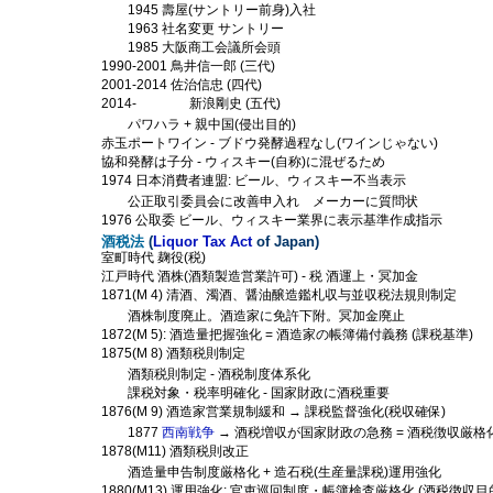
1945 壽屋(サントリー前身)入社
1963 社名変更 サントリー
1985 大阪商工会議所会頭
1990-2001 鳥井信一郎 (三代)
2001-2014 佐治信忠 (四代)
2014- 新浪剛史 (五代)
パワハラ + 親中国(侵出目的)
赤玉ポートワイン - ブドウ発酵過程なし(ワインじゃない)
協和発酵は子分 - ウィスキー(自称)に混ぜるため
1974 日本消費者連盟: ビール、ウィスキー不当表示
公正取引委員会に改善申入れ メーカーに質問状
1976 公取委 ビール、ウィスキー業界に表示基準作成指示
酒税法
(
Liquor Tax Act
of Japan)
室町時代 麹役(税)
江戸時代 酒株(酒類製造営業許可) - 税 酒運上・冥加金
1871(M 4) 清酒、濁酒、醤油醸造鑑札収与並収税法規則制定
酒株制度廃止。酒造家に免許下附。冥加金廃止
1872(M 5): 酒造量把握強化 = 酒造家の帳簿備付義務 (課税基準)
1875(M 8) 酒類税則制定
酒類税則制定 - 酒税制度体系化
課税対象・税率明確化 - 国家財政に酒税重要
1876(M 9) 酒造家営業規制緩和 → 課税監督強化(税収確保)
1877
西南戦争
→ 酒税増収が国家財政の急務 = 酒税徴収厳格
1878(M11) 酒類税則改正
酒造量申告制度厳格化 + 造石税(生産量課税)運用強化
1880(M13) 運用強化: 官吏巡回制度・帳簿検査厳格化 (酒税徴収目