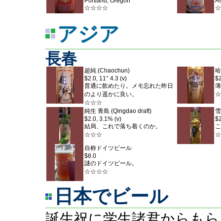
Portland, Oregon
As
☆☆☆☆
☆
アジア
長春
超純 (Chaochun)
哈
$2.0, 11° 4.3 (v)
$2
普通に飲めたり。メモ忘れた昨日
薄
のより遥かに良い。
☆
☆☆☆
純生 青島 (Qingdao draft)
雪
$2.0, 3.1% (v)
$2
結局、これで落ち着くのか。
こ
☆☆☆
☆
自称ドイツビール
$8.0
謎のドイツビール。
☆☆☆☆
日本でビール
誕生祝に学生諸君からもら