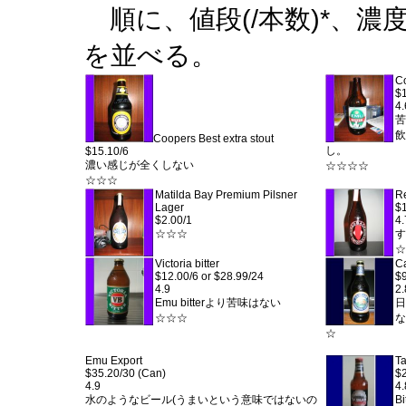
順に、値段(/本数)*、濃度(%
を並べる。
Co
$1
4.
苦
飲
Coopers Best extra stout
し。
$15.10/6
濃い感じが全くしない
☆☆☆☆
☆☆☆
Matilda Bay Premium Pilsner
Re
Lager
$1
$2.00/1
4.
☆☆☆
す
☆
Victoria bitter
C
$12.00/6 or $28.99/24
$9
4.9
2.
Emu bitterより苦味はない
日
☆☆☆
な
☆
Emu Export
Ta
$35.20/30 (Can)
$
4.9
4.
水のようなビール(うまいという意味ではないの
B