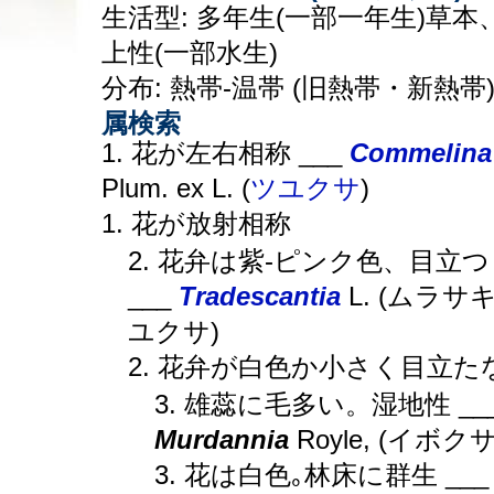
生活型: 多年生(一部一年生)草本
上性(一部水生)
分布: 熱帯-温帯 (旧熱帯・新熱帯
属検索
1. 花が左右相称 ___
Commelina
Plum. ex L. (
ツユクサ
)
1. 花が放射相称
2. 花弁は紫-ピンク色、目立つ
___
Tradescantia
L. (ムラサ
ユクサ)
2. 花弁が白色か小さく目立た
3. 雄蕊に毛多い。湿地性 __
Murdannia
Royle, (イボクサ
3. 花は白色｡林床に群生 ___