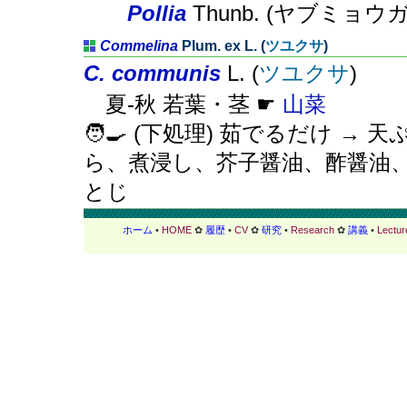
Pollia
Thunb. (ヤブミョウガ
Commelina
Plum. ex L. (
ツユクサ
)
C. communis
L. (
ツユクサ
)
夏-秋 若葉・茎 ☛
山菜
🧑‍🍳 (下処理) 茹でるだけ → 天
ら、煮浸し、芥子醤油、酢醤油
とじ