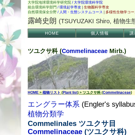
HOME
個人情報
講
ツユクサ科 (
Commelinaceae
Mirb.)
HOME
>
植物リスト
(
Plant list
) > ツユクサ科 (
Commelinaceae
)
エングラー体系
(Engler's syllabu
植物分類学
Commelinales ツユクサ目
Commelinaceae
(ツユクサ科)