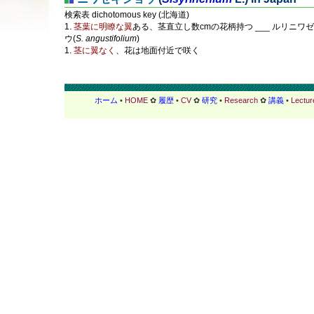
検索表 dichotomous key (北海道)
1.
茎葉に明瞭な翼
ある、茎直立し数cmの花柄持つ ___ ルリニワ
ウ(
S. angustifolium
)
1.
茎に翼なく
、花は地面付近で咲く