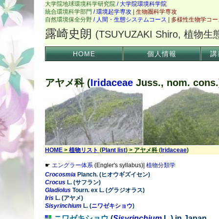
HOME
個人情報
講
アヤメ科 (
Iridaceae
Juss., nom. cons.
HOME
>
植物リスト
(
Plant list
) > アヤメ科 (
Iridaceae
)
☛
エングラー体系
(Engler's syllabus)|
植物分類学
Crocosmia
Planch. (ヒオウギズイセン)
Crocus
L. (サフラン)
Gladiolus
Tourn. ex L. (グラジオラス)
Iris
L. (アヤメ)
Sisyrinchium
L. (
ニワゼキショウ
)
ニワゼキショウ
(
Sisyrinchium
L.) in Japan