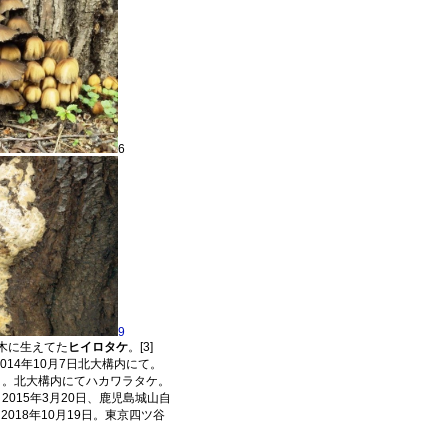
6
9
榾木に生えてた
ヒイロタケ
。[3]
 2014年10月7日北大構内にて。
9月11日。北大構内にてハカワラタケ。
7] 2015年3月20日、鹿児島城山自
9] 2018年10月19日。東京四ツ谷