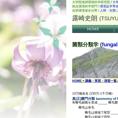
HOME
菌類分類学 (
funga
HOME
>
講義・実習・演習一覧
10万種命名 (150万-1千万種)
真(正)菌門分類 taxonomy of 
有鞭毛細胞を形成 _____ 鞭毛
鞭毛は単毛
鞭毛は後端で尾型 _____ 
鞭毛は前端で羽型 _____ 