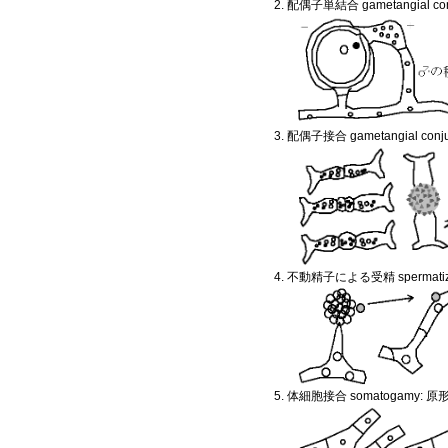
2. 配偶子単結合 gametangial con
3. 配偶子接合 gametangial conju
4. 不動精子による受精 spermatiza
5. 体細胞接合 somatogam