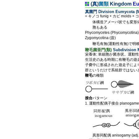
(真)
菌類
Kingdom
Eu
真菌門 Division Eumycota (M
= キノコ funig + カビ molds + 
体構造アメーバ状でも変形
胞もある
Phycomycetes (Phycomycotina
Zygomycotina (昔)
鞭毛有無(運動性有無)で明瞭
鞭毛菌亜門(類)
Subdivision 
栄養体: 単細胞か菌糸状。運動
生活史のある時期に有鞭毛の遊走細
子嚢中に形成された遊走子によ
群というだけで系統群ではない
鞭毛
の種類
接合
パターン
1. 運動性配偶子接合 planogametic
異形同配偶 anisogamy (adj. 