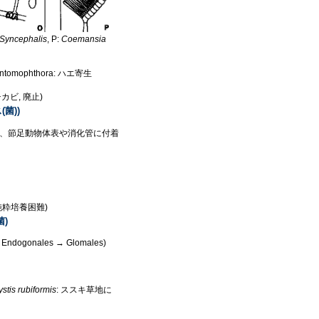
Syncephalis
, P:
Coemansia
ntomophthora: ハエ寄生
チカビ, 廃止)
(菌))
持ち、節足動物体表や消化管に付着
 純粋培養困難)
菌)
Endogonales → Glomales)
stis rubiformis
: ススキ草地に