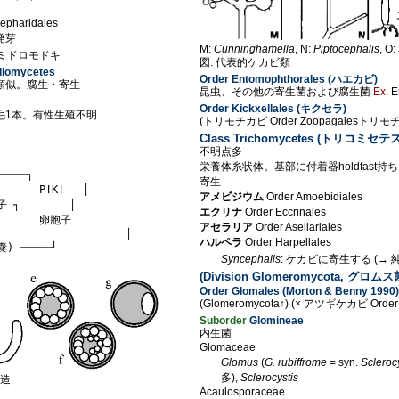
epharidales
発芽
M:
Cunninghamella
, N:
Piptocephalis
, O:
ヤミドロモドキ
図. 代表的ケカビ類
iomycetes
Order Entomophthorales (ハエカビ)
類似。腐生・寄生
昆虫、その他の寄生菌および腐生菌
Ex.
E
Order Kickxellales (キクセラ)
鞭毛1本。有性生殖不明
(トリモチカビ Order Zoopagalesトリモ
Class Trichomycetes (トリコミセテス
不明点多
栄養体糸状体。基部に付着器holdfast
────┐

寄生
     P!K!   │

アメビジウム
Order Amoebidiales
┐        │

エクリナ
Order Eccrinales
┘      卵胞子

アセラリア
Order Asellariales
                    │

ハルペラ
Order Harpellales
Syncephalis
: ケカビに寄生する (→
(Division Glomeromycota, グロムス
Order Glomales (Morton & Benny 1990)
(Glomeromycota↑) (× アツギケカビ Order 
Suborder
Glomineae
内生菌
Glomaceae
Glomus
(
G. rubiffrome
= syn.
Sclerocy
多),
Sclerocystis
構造
Acaulosporaceae