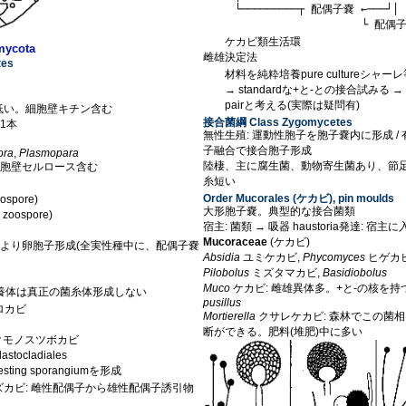
     └─────────┬ 配偶子嚢 ←───┘│

ケカビ類生活環
mycota
雌雄決定法
tes
材料を純粋培養pure cultureシャ
→ standardな+と-との接合試みる 
pairと考える(実際は疑問有)
度低い。細胞壁キチン含む
接合菌綱 Class Zygomycetes
1本
無性生殖: 運動性胞子を胞子嚢内に形成 / 
子融合で接合胞子形成
ora
,
Plasmopara
陸棲、主に腐生菌、動物寄生菌あり、節
細胞壁セルロース含む
糸短い
Order Mucorales (ケカビ), pin moulds
ospore)
大形胞子嚢。典型的な接合菌類
zoospore)
宿主: 菌類 → 吸器 haustoria発達: 
Mucoraceae
(ケカビ)
により卵胞子形成(全実性種中に、配偶子嚢
Absidia
ユミケカビ,
Phycomyces
ヒゲカ
Pilobolus
ミズタマカビ,
Basidiobolus
Muco
ケカビ: 雌雄異体多。+と-の核を
les: 栄養体は真正の菌糸体形成しない
pusillus
クロカビ
Mortierella
クサレケカビ: 森林でこの菌
断ができる。肥料(堆肥)中に多い
r クモノスツボカビ
astocladiales
sting sporangiumを形成
リミズカビ: 雌性配偶子から雄性配偶子誘引物