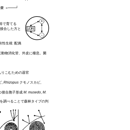
+
ーレ等で育てる
→ 接合した方と
試料
-
有性生殖: 配偶
足動物消化管、外皮に棲息。菌
宿主に入りこむための器官
ビ,
Rhizopus
クモノスカビ,
持つ接合胞子形成
M. musedo
,
M.
相を調べることで森林タイプの判