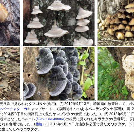
4
5
7
8
南区光風園で見られた
タマゴタケ
(食用)。[2] 2012年9月13日。韓国南山散策路にて。
ッパーチャタニカ
キャンプサイトにて調理されつつある
ベニテングタケ
(猛毒)。裏:
市北区北20条西3丁目の街路樹上で見た
ヤマブシタケ
(食用であった...)。[5] 2013年
内の老木となったハルニレ(
Ulmus davidiana
)の根元に見られた
キララタケ
(雲母茸)。 [
これも食用であった... (
菌輪
) [8] 2015年9月15日月浦森林公園で見た
カワラタケ
。 [
に生えてた
ベッコウタケ
。