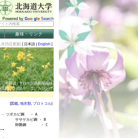
趣味・リンク
11月25日更新)
[ 日本語 |
English
]
有珠山 / サロベツ泥炭採掘跡
珠山火口原. ワタスゲ・エゾカンゾウ
[
図鑑
,
地衣類
,
プロトコル
]
 ツボカビ鋼   - A

         ササゲカビ鋼 - B

        卵菌鋼       - C

─•
