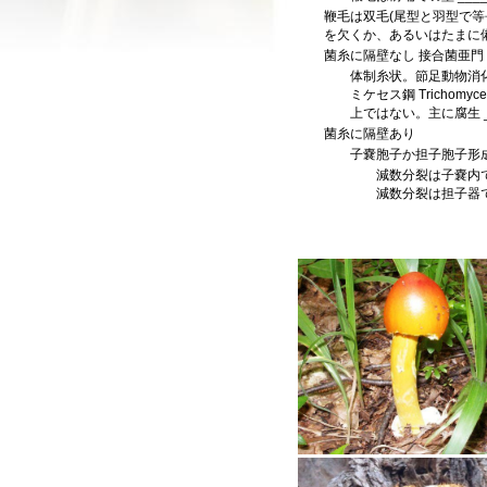
鞭毛は双毛(尾型と羽型で等長) 
を欠くか、あるいはたまに
菌糸に隔壁なし 接合菌亜門
体制糸状。節足動物消化
ミケセス鋼 Trichomyce
上ではない。主に腐生 _
菌糸に隔壁あり
子嚢胞子か担子胞子形成
減数分裂は子嚢内で
減数分裂は担子器で