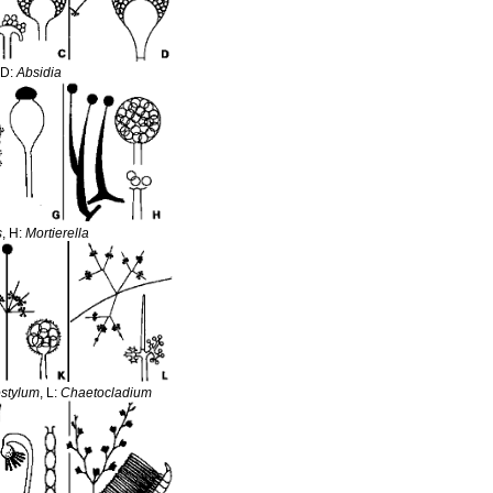
 D:
Absidia
s
, H:
Mortierella
stylum
, L:
Chaetocladium