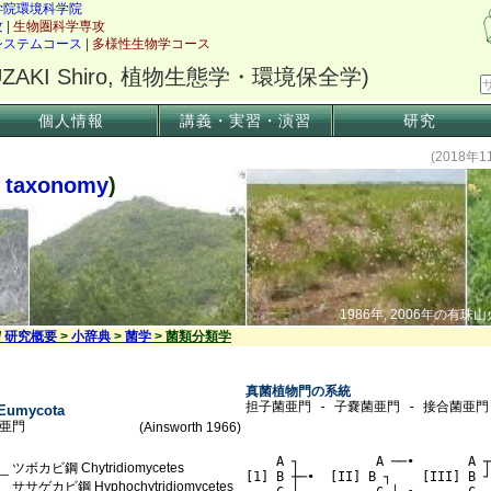
個人情報
講義・実習・演習
研究
(2018年
l taxonomy
)
1986年, 2006年の有
/
研究概要
>
小辞典
>
菌学
> 菌類分類学
真菌植物門の系統
担子菌亜門 - 子嚢菌亜門 - 接合菌亜門 -
Eumycota
                              
菌亜門
(Ainsworth 1966)
                               
    A ┐          A ──•       A ┬
ツボカビ鋼 Chytridiomycetes
[1] B ┼─•  [II] B ┐    [III] B ┘

ササゲカビ鋼 Hyphochytridiomycetes