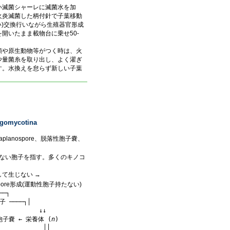
い滅菌シャーレに滅菌水を加
火炎滅菌した柄付針で子葉移動
い)交換行いながら生殖器官形成
開いたまま載物台に乗せ50-
類や原生動物等がつく時は、火
少量菌糸を取り出し、よく濯ぎ
す。水換えを怠らず新しい子葉
gomycotina
lanospore、脱落性胞子嚢、
かない胞子を指す。多くのキノコ
て生じない →
pore形成(運動性胞子持たない)
─┐

子 ────┐│

          ↓↓

└ 胞子嚢 ← 栄養体 (
n
)

            ││
