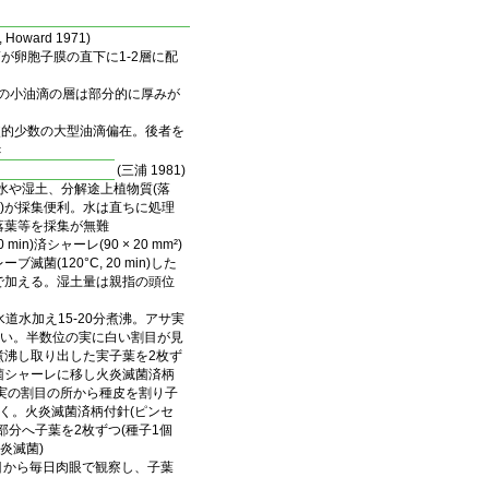
Howard 1971)
小油滴が卵胞子膜の直下に1-2層に配
: 多数の小油滴の層は部分的に厚みが
1-比較的少数の大型油滴偏在。後者を
c
(三浦 1981)
ら水や湿土、分解途上植物質(落
.3 mm)が採集便利。水は直ちに処理
や落葉等を採集が無難
in)済シャーレ(90 × 20 mm²)
菌(120°C, 20 min)した
で加える。湿土量は親指の頭位
水道水加え15-20分煮沸。アサ実
がよい。半数位の実に白い割目が見
煮沸し取り出した実子葉を2枚ず
菌シャーレに移し火炎滅菌済柄
い実の割目の所から種皮を割り子
く。火炎滅菌済柄付針(ピンセ
部分へ子葉を2枚ずつ(種子1個
炎滅菌)
日目から毎日肉眼で観察し、子葉