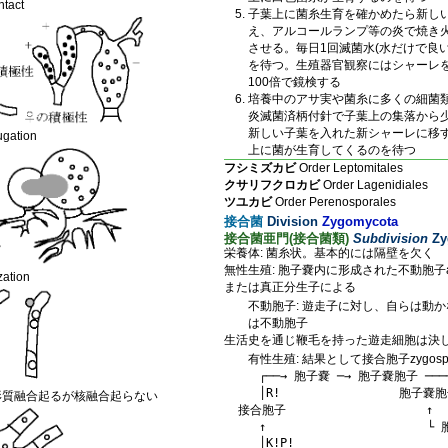
tact
子葉上に菌糸生育を確かめたら新し
え、アルコールランプ等の炎で焼き
させる。毎日1回滅菌水(水だけで良
を待つ。生殖器官観察にはシャーレを
100倍で鏡検する
培養中のアサ実や菌糸に多くの細菌
炎滅菌済柄付針で子葉上の集落から
新しい子葉を入れた新シャーレに移
gation
上に菌が生育してくるのを待つ
フシミズカビ
Order Leptomitales
クサリフクロカビ
Order Lagenidiales
ツユカビ
Order Perenosporales
接合菌
Division
Zygomycota
接合菌亜門(接合菌類)
Subdivision
Zy
栄養体: 菌糸状。基本的には隔壁を欠く
無性生殖: 胞子嚢内に形成された不動胞子ap
tion
または真正分生子による
不動胞子: 遊走子に対し、自らは動
は不動胞子
生活史を通じ鞭毛を持った遊走細胞は決し
有性生殖: 結果として接合胞子zygos
     ┌──→ 胞子嚢 ─→ 胞子嚢胞子 ────
     │R!                 胞子嚢胞
y: 原形質融合起るが核融合起らない
  接合胞子                    ↑   
     ↑                       
     │K!P!                      