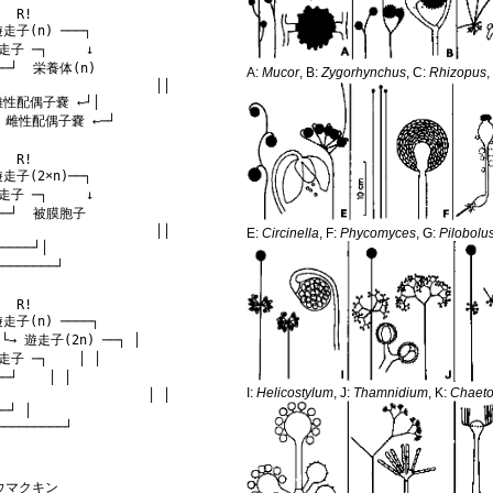
  R!

走子(n) ───┐

子 ─┐     ↓

──┘  栄養体(n)

A:
Mucor
, B:
Zygorhynchus
, C:
Rhizopus
,
                    ││

雄性配偶子嚢 ←┘│

  R!

走子(2×n)──┐

子 ─┐     ↓

──┘  被膜胞子

                    ││

E:
Circinella
, F:
Phycomyces
, G:
Pilobolu
────┘│

  R!

走子(n) ────┐

 └→ 遊走子(2n) ──┐ │

子 ─┐    │ │

┘    │ │

I:
Helicostylum
, J:
Thamnidium
, K:
Chaeto
                   │ │

─┘ │

 コウマクキン