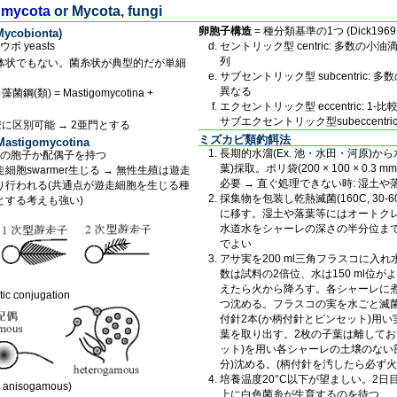
mycota
or Mycota, fungi
卵胞子構造
= 種分類基準の1つ (Dick1969, 
ycobionta)
コウボ yeasts
セントリック型 centric: 多数の
列
体状でもない。菌糸状が典型的だが単細
サブセントリック型 subcentric
異なる
) 藻菌鋼(類) = Mastigomycotina +
エクセントリック型 eccentric: 
サブエクセントリック型subeccentri
に区別可能 → 2亜門とする
ミズカビ類釣餌法
Mastigomycotina
長期的水溜(Ex. 池・水田・河原)か
性の胞子か配偶子を持つ
葉)採取。ポリ袋(200 × 100 × 0
胞swarmer生じる → 無性生殖は遊走
必要 → 直ぐ処理できない時: 湿土
り行われる(共通点が遊走細胞を生じる種
採集物を包装し乾熱滅菌(160C, 30-60 m
とする考えも強い)
に移す。湿土や落葉等にはオートクレーブ滅
水道水をシャーレの深さの半分位ま
でよい
アサ実を200 ml三角フラスコに入れ
数は試料の2倍位、水は150 ml位
えたら火から降ろす。各シャーレに
 conjugation
つ沈める。フラスコの実を水ごと滅
付針2本(か柄付針とピンセット)用
葉を取り出す。2枚の子葉は離してお
ット)を用い各シャーレの土壌のない
分)沈める。(柄付針を汚したら必ず火
培養温度20°C以下が望ましい。2
anisogamous)
上に白色菌糸が生育するのを待つ