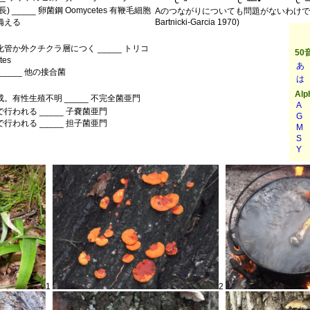
_____ 卵菌鋼 Oomycetes 有鞭毛細胞
Aのつながりについても問題がないわけではない(Kle
備える
Bartnicki-Garcia 1970)
管か外クチクラ層につく _____ トリコ
tes
____ 他の接合菌
。有性生殖不明 _____ 不完全菌亜門
行われる _____ 子嚢菌亜門
行われる _____ 担子菌亜門
1
2