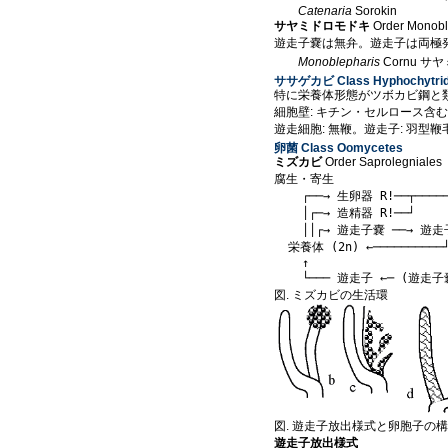
Catenaria
Sorokin
サヤミドロモドキ
Order Monobl
遊走子嚢は無弁。遊走子は両極
Monoblepharis
Cornu サ
ササゲカビ Class Hyphochytrid
特に栄養体形態がツボカビ鋼と
細胞壁: キチン・セルロース含む
遊走細胞: 無鞭。遊走子: 羽型
卵菌 Class Oomycetes
ミズカビ
Order Saprolegniales
腐生・寄生
    ┌──→ 生卵器 R!──┬─────
    │┌─→ 造精器 R!──┘      
    ││┌→ 遊走子嚢 ──→ 遊走子 
  栄養体 (2n) ←──────────
    ↑                    
図. ミズカビの生活環
図. 遊走子放出様式と卵胞子の
遊走子放出様式