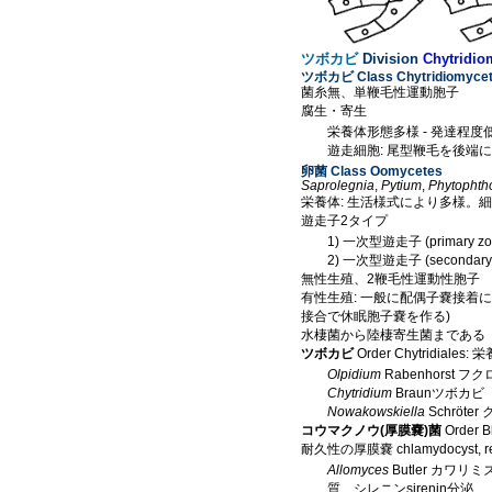
ツボカビ
Division
Chytridio
ツボカビ Class Chytridiomyce
菌糸無、単鞭毛性運動胞子
腐生・寄生
栄養体形態多様 - 発達程
遊走細胞: 尾型鞭毛を後端に
卵菌 Class Oomycetes
Saprolegnia
,
Pytium
,
Phytophth
栄養体: 生活様式により多様。
遊走子2タイプ
1) 一次型遊走子 (primary zo
2) 一次型遊走子 (secondary 
無性生殖、2鞭毛性運動性胞子
有性生殖: 一般に配偶子嚢接着
接合で休眠胞子嚢を作る)
水棲菌から陸棲寄生菌まである
ツボカビ
Order Chytridia
Olpidium
Rabenhorst フ
Chytridium
Braunツボカビ
Nowakowskiella
Schröte
コウマクノウ(厚膜嚢)菌
Order Bl
耐久性の厚膜嚢 chlamydocyst, re
Allomyces
Butler カワ
質、シレニンsirenin分泌