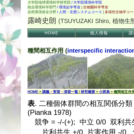
HOME
個人情報
講
種間相互作用 (
interspecific interactio
HOME
>
講義・実習・演習一覧
/
研究概要
>
小辞典
> 種間相互作
表
. 二種個体群間の相互関係分類 
(Pianka 1978)
競争 = -/-(+); 中立 0/0 双利共
片利共生 +/0 片害作用 -/0 食う-食われる(+ ベーツ擬