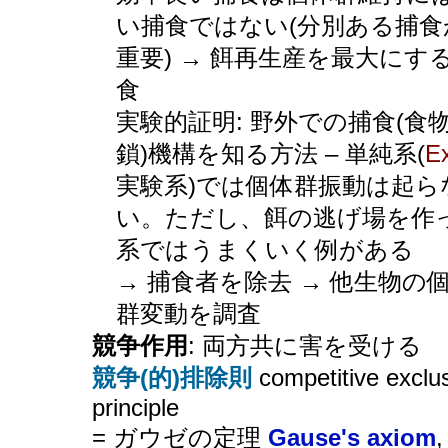
い捕食ではない(分別ある捕食
重要) → 餌再生産を最大にす
食
実験的証明: 野外での捕食(食
鎖)機構を知る方法 – 単純系(
E
実験系)では個体群振動は起ら
い。ただし、餌の逃げ場を作
系ではうまくいく例がある
→ 捕食者を除去 → 他生物の
群変動を調査
競争作用
: 両方共に害を受ける
競争(的)排除則
competitive exclu
principle
= ガウゼの定理
Gause's axiom
,