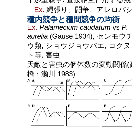
Ex.
縄張り、闘争、アレロパ
種内競争と種間競争の均衡
Ex.
Palamecium caudatum
vs
P.
aurelia
(Gause 1934), センモウ
ウ類, ショウジョウバエ, コク
ト等, 害虫
天敵と害虫の個体数の変動関係(
橋・瀬川 1983)