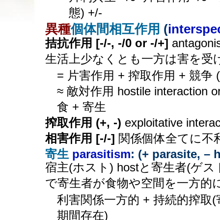
態) +/-
異種
個体間相互作用
(
interspec
拮抗作用 [-/-, -/0 or -/+]
antagonis
生活上少なくとも一方は害を受
= 片害作用 + 搾取作用 + 競争 (Cl
≈ 敵対作用 hostile interaction or
食 + 寄生
搾取作用 (+, -)
exploitative int
相害作用 [-/-]
関係個体全てに不
寄生
parasitism
: (+ parasite, – 
宿主(ホスト) hostと寄生者(ゲスト
で寄生者が食物や空間を一方的
利害関係一方的 + 持続的搾取
期間存在)