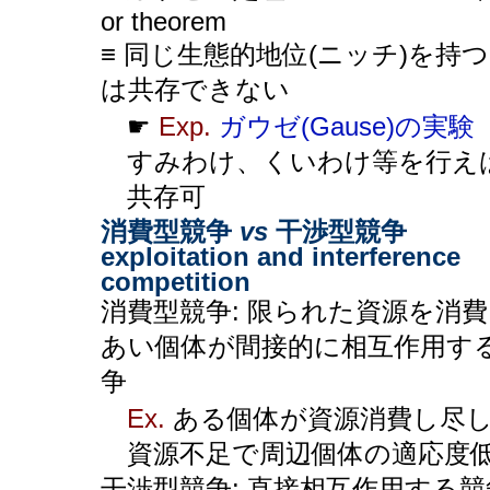
or theorem
≡ 同じ生態的地位(ニッチ)を持つ
は共存できない
☛
Exp.
ガウゼ(Gause)の実験
すみわけ、くいわけ等を行え
共存可
消費型競争
vs
干渉型競争
exploitation and interference
competition
消費型競争: 限られた資源を消
あい個体が間接的に相互作用す
争
Ex.
ある個体が資源消費し尽
資源不足で周辺個体の適応度
干渉型競争: 直接相互作用する競