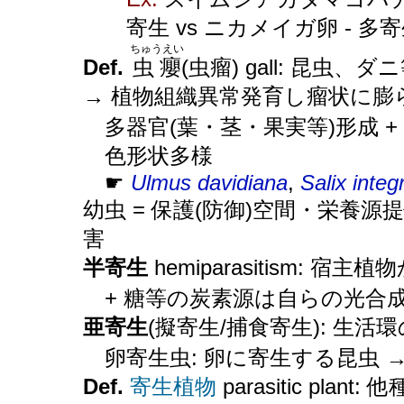
寄生 vs ニカメイガ卵 - 多
ちゅうえい
Def.
虫癭
(虫瘤) gall: 昆
→ 植物組織異常発育し瘤状に膨
多器官(葉・茎・果実等)形成 +
色形状多様
☛
Ulmus davidiana
,
Salix integ
幼虫 = 保護(防御)空間・栄養源提
害
半寄生
hemiparasitism: 
+ 糖等の炭素源は自らの光合
亜寄生
(擬寄生/捕食寄生): 生
卵寄生虫: 卵に寄生する昆虫 
Def.
寄生植物
parasitic pl