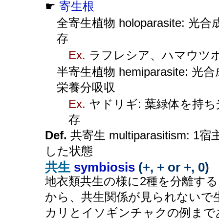
☛
寄生根
全寄生植物 holoparasite
存
Ex.
ラフレシア、ハマウツボ 
半寄生植物 hemiparasite
栄養分吸収
Ex.
ヤドリギ: 葉緑体を持ち
存
Def.
共寄生 multiparasitis
した状態
共生
symbiosis
(+, + or +, 0)
地衣類共生の様に2種を分離す
から、共生関係が見られないで
カリとイソギンチャクの例まで