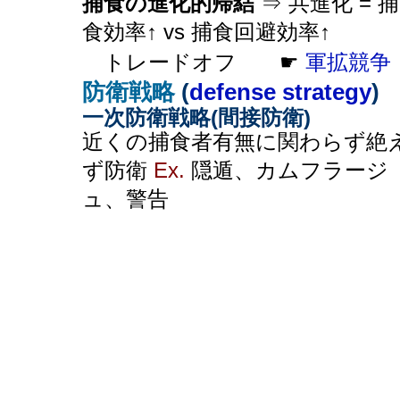
捕食の進化的帰結
⇒ 共進化 = 捕
食効率↑ vs 捕食回避効率↑
トレードオフ ☛
軍拡競争
防衛戦略
(
defense strategy
)
一次防衛戦略(間接防衛)
近くの捕食者有無に関わらず絶
ず防衛
Ex.
隠遁、カムフラージ
ュ、警告