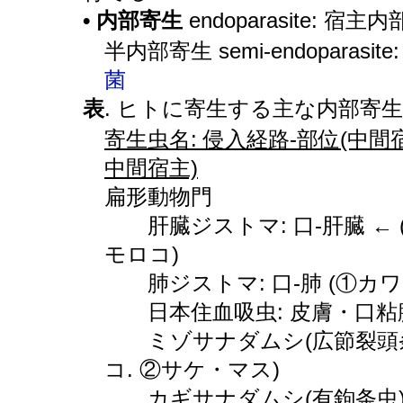
• 内部寄生
endoparasite: 宿
半内部寄生 semi-endoparas
菌
表
. ヒトに寄生する主な内部寄
寄生虫名: 侵入経路-部位(中間宿
中間宿主)
扁形動物門
肝臓ジストマ: 口-肝臓 ← 
モロコ)
肺ジストマ: 口-肺 (①カワ
日本住血吸虫: 皮膚・口粘膜-血
ミゾサナダムシ(広節裂頭条虫)
コ. ②サケ・マス)
カギサナダムシ(有鉤条虫): 