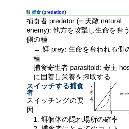
捕食
(
predation
)
捕食者 predator (= 天敵 natural
enemy): 他方を攻撃し生命を奪
側の種
↔ 餌 prey: 生命を奪われる側
種
捕食寄生者 parasitoid: 寄主 hos
に固着し栄養を搾取する
スイッチする捕食
者
スイッチングの要
因
1. 餌個体の隠れ場所の確率
2. 捕食者にとってのコスト