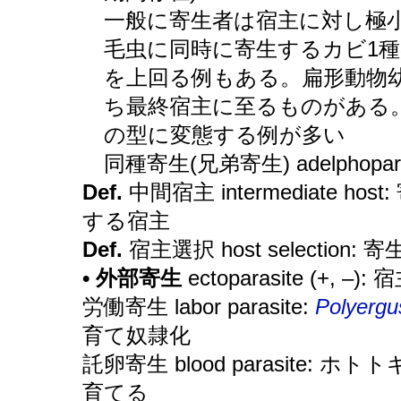
一般に寄生者は宿主に対し極
毛虫に同時に寄生するカビ1
を上回る例もある。扁形動物
ち最終宿主に至るものがある
の型に変態する例が多い
同種寄生(兄弟寄生) adelphopara
Def.
中間宿主 intermediate 
する宿主
Def.
宿主選択 host selectio
• 外部寄生
ectoparasite (+, 
労働寄生 labor parasite:
Polyergu
育て奴隷化
託卵寄生 blood parasite:
育てる