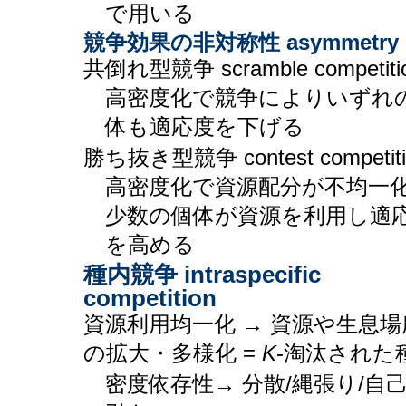
で用いる
競争効果の非対称性 asymmetry
共倒れ型競争 scramble competitio
高密度化で競争によりいずれ
体も適応度を下げる
勝ち抜き型競争 contest competiti
高密度化で資源配分が不均一
少数の個体が資源を利用し適
を高める
種内競争 intraspecific
competition
資源利用均一化 → 資源や生息場
の拡大・多様化 =
K
-淘汰された
密度依存性→ 分散/縄張り/自