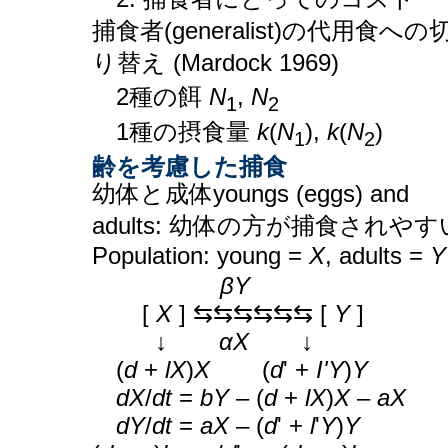
捕食者(generalist)の代用食への
り替え (Mardock 1969)
2種の餌
N
,
N
1
2
1種の摂食量
k
(
N
),
k
(
N
)
1
2
齢を考慮した捕食
幼体と成体youngs (eggs) and
adults: 幼体の方が捕食されやす
Population: young =
X
, adults =
Y
________
βY
__
[
X
] ⇆⇆⇆⇆⇆⇆ [
Y
]
___
↓
____
αX
____
↓
(
d
+
lX
)
X
____
(
d
' +
I'Y
)
Y
dX
/
dt
=
bY
– (
d
+
lX
)
X
–
aX
dY
/
dt
=
aX
– (
d
' +
l
'
Y
)
Y