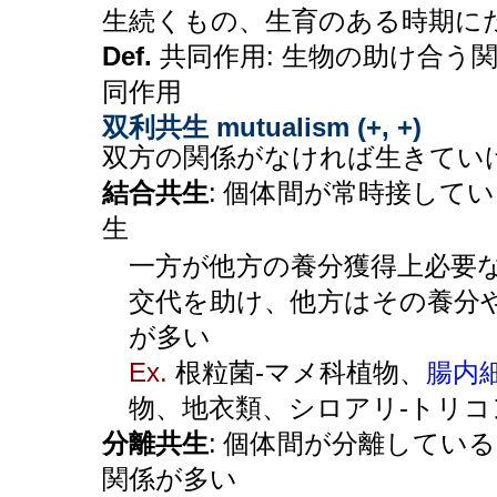
生続くもの、生育のある時期に
Def.
共同作用: 生物の助け合う関係
同作用
双利共生 mutualism (+, +)
双方の関係がなければ生きてい
結合共生
: 個体間が常時接してい
生
一方が他方の養分獲得上必要
交代を助け、他方はその養分
が多い
Ex.
根粒菌-マメ科植物、
腸内
物、地衣類、シロアリ-トリコ
分離共生
: 個体間が分離してい
関係が多い