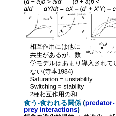
(
d
+
a
)
b
>
a
/
d
'
___
(
d
+
a
)
b
<
a
/
d
'
___
dY
/
dt
=
aX
– (
d
' +
X
'
Y
) –
c
_______
u
(
r
)
相互作用には他に
12
__
1
_____
⇆
_____
2
u
(
r
) ↖↘
___
↗↙
u
共生があるが、数
13
________
3
学モデルはあまり導入されて
ない(寺本1984)
Saturation = unstability
Switching = stability
2種相互作用の和
食う-食われる関係
(
predator-
prey interactions
)