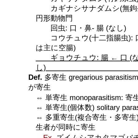
カギナシサナダムシ(無鉤条虫)
円形動物門
回虫: 口・鼻- 腸 (なし)
コウチュウ(十二指腸虫): 口
は主に空腸)
ギョウチュウ: 腸 ← 口 (
し
Def.
多寄生 gregarious para
が寄生
⇔ 単寄生 monoparasitism:
⇔ 単寄生(個体数) solitary pa
⇔ 多重寄生(複合寄生・多寄生) pol
生者が同時に寄生
Ex.
ズイムシアカタマゴバチ: