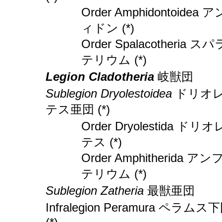
Order Amphidontoidea 
ィドン (*)
Order Spalacotheria ス
テリウム (*)
Legion Cladotheria
岐獣団
Sublegion Dryolestoidea
ドリオ
テス亜団 (*)
Order Dryolestida ドリ
テス (*)
Order Amphitherida ア
テリウム (*)
Sublegion Zatheria
最獣亜団
Infralegion Peramura ペラムス