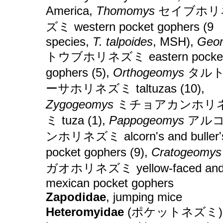
America,
Thomomys
セイブホリ
ズミ western pocket gophers (9
species,
T. talpoides
, MSH),
Geo
トウブホリネズミ eastern pocke
gophers (5),
Orthogeomys
タル
ーサホリネズミ taltuzas (10),
Zygogeomys
ミチョアカンホリ
ミ tuza (1),
Pappogeomys
アル
ンホリネズミ alcorn's and buller'
pocket gophers (9),
Cratogeomys
ガオホリネズミ yellow-faced an
mexican pocket gophers
Zapodidae
, jumping mice
Heteromyidae
(ポケットネズミ)