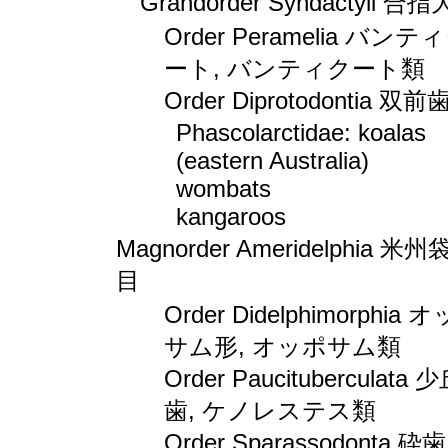
Grandorder Syndactyli 合
Order Peramelia バンテ
ート, バンティクート類
Order Diprotodontia 双
Phascolarctidae: koalas
(eastern Australia)
wombats
kangaroos
Magnorder Ameridelphia 米
目
Order Didelphimorphia 
サム形, オッポサム類
Order Paucituberculata 
歯, ケノレステス類
Order Sparassodonta 砕歯 