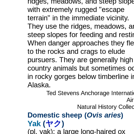
ridges, meadows, and steep slop
with extremely rugged "escape
terrain" in the immediate vicinity.
They use the ridges, meadows, a
steep slopes for feeding and resti
When danger approaches they fl
to the rocks and crags to elude
pursuers. They are generally high
country animals but sometimes o
in rocky gorges below timberline i
Alaska.
Ted Stevens Anchorage Internati
Ai
Natural History Collec
Domestic sheep (
Ovis aries
)
Yak
(
ヤク
)
(pl. yak): a large long-haired ox