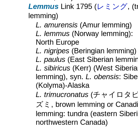
Lemmus
Link 1795 (
レミング
, (
lemming)
L. amurensis
(Amur lemming)
L. lemmus
(Norway lemming):
North Europe
L. nigripes
(Beringian lemming)
L. paulus
(East Siberian lemmi
L. sibiricus
(Kerr) (West Siberia
lemming), syn.
L. obensis
: Sibe
(Kolyma)-Alaska
L. trimucronatus
(チャイロタ
ズミ, brown lemming or Canad
lemming: tundra (eastern Siberi
northwestern Canada)