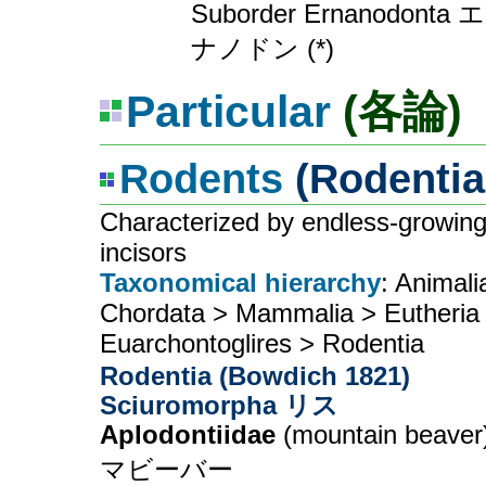
Suborder Ernanodonta 
ナノドン (*)
Particular
(各論)
Rodents
(Rodenti
Characterized by endless-growin
incisors
Taxonomical hierarchy
: Animali
Chordata > Mammalia > Eutheria
Euarchontoglires > Rodentia
Rodentia (Bowdich 1821)
Sciuromorpha リス
Aplodontiidae
(mountain beave
マビーバー