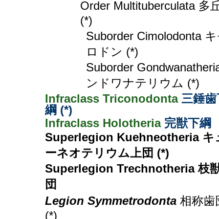
Order Multituberculata 
(*)
Suborder Cimolodonta 
ロドン (*)
Suborder Gondwanatheri
ンドワナテリウム (*)
Infraclass Triconodonta
三錘歯
綱 (*)
Infraclass Holotheria
完獣下綱
Superlegion Kuehneotheria 
ーネオテリウム上団 (*)
Superlegion Trechnotheria 
団
Legion Symmetrodonta
相称歯
(*)