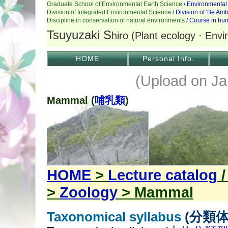
HOME
Personal Info.
(Upload on Ja
Mammal (
哺乳類
)
HOME
>
Lecture catalog
>
Zoology
> Mammal
Taxonomical syllabus
(分類体