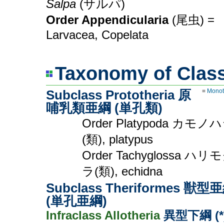
Salpa
(サルパ)
Order Appendicularia
(尾虫) =
Larvacea, Copelata
Taxonomy of Clas
Subclass Prototheria 原
=
Monot
哺乳類亜綱 (単孔類)
Order Platypoda カモノ
(類), platypus
Order Tachyglossa ハリ
ラ(類), echidna
Subclass Theriformes 獣型
(単孔亜綱)
Infraclass Allotheria
異型下綱 (*