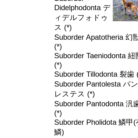
Didelphodonta デ
ィデルフォドゥ
ス (*)
Suborder Apatotheria 幻
(*)
Suborder Taeniodonta 
(*)
Suborder Tillodonta 裂歯 (
Suborder Pantolesta 
レステス (*)
Suborder Pantodonta 汎
(*)
Suborder Pholidota 鱗甲
鱗)