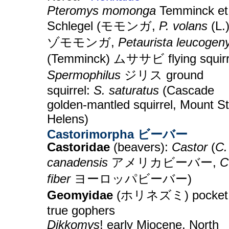
Pteromys momonga
Temminck et
Schlegel (モモンガ,
P. volans
(L.
ゾモモンガ,
Petaurista leucogen
(Temminck) ムササビ flying squirr
Spermophilus
ジリス ground
squirrel:
S. saturatus
(Cascade
golden-mantled squirrel, Mount St
Helens)
Castorimorpha ビーバー
Castoridae
(beavers):
Castor
(
C.
canadensis
アメリカビーバー,
C
fiber
ヨーロッパビーバー)
Geomyidae
(ホリネズミ) pocket 
true gophers
Dikkomys
! early Miocene, North