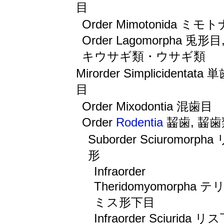
目
Order Mimotonida ミモ
Order Lagomorpha 兎形目
キウサギ類・ウサギ類
Mirorder Simplicidentata
目
Order Mixodontia 混歯目
Order
Rodentia
齧歯, 齧歯
Suborder Sciuromorpha
形
Infraorder
Theridomyomorpha テ
ミス形下目
Infraorder Sciurida リ