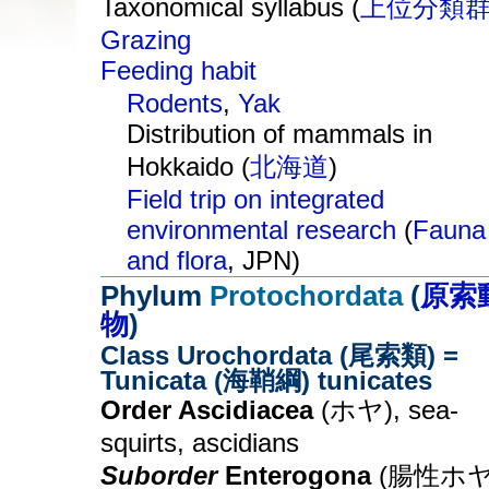
Taxonomical syllabus (
上位分類
Grazing
Feeding habit
Rodents
,
Yak
Distribution of mammals in
Hokkaido (
北海道
)
Field trip on integrated
environmental research
(
Fauna
and flora
, JPN)
Phylum
Protochordata
(
原索
物
)
Class Urochordata (尾索類) =
Tunicata (海鞘綱) tunicates
Order Ascidiacea
(ホヤ), sea-
squirts, ascidians
Suborder
Enterogona
(腸性ホヤ