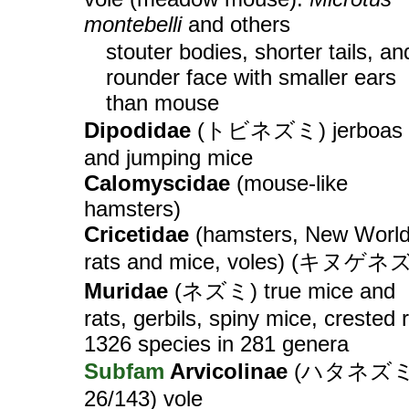
montebelli
and others
stouter bodies, shorter tails, an
rounder face with smaller ears
than mouse
Dipodidae
(トビネズミ) jerboas
and jumping mice
Calomyscidae
(mouse-like
hamsters)
Cricetidae
(hamsters, New Worl
rats and mice, voles) (キヌゲネ
Muridae
(ネズミ) true mice and
rats, gerbils, spiny mice, crested r
1326 species in 281 genera
Subfam
Arvicolinae
(ハタネズミ
26/143) vole