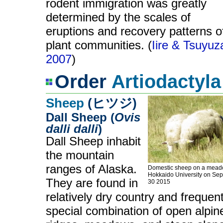
rodent immigration was greatly
determined by the scales of
eruptions and recovery patterns o
plant communities. (
Iire & Tsuyuz
2007
)
Order
Artiodactyla
Sheep
(ヒツジ)
Dall Sheep (
Ovis
dalli dalli
)
Dall Sheep inhabit
the mountain
ranges of Alaska.
Domestic sheep on a mead
Hokkaido University on Se
They are found in
30 2015
relatively dry country and frequen
special combination of open alpin