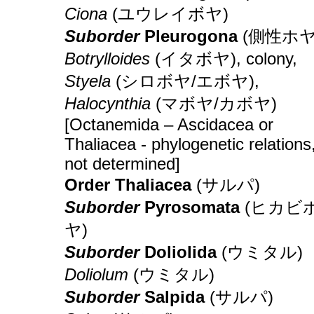
Ciona
(ユウレイボヤ)
Suborder
Pleurogona
(側性ホヤ
Botrylloides
(イタボヤ), colony,
Styela
(シロボヤ/エボヤ),
Halocynthia
(マボヤ/カボヤ)
[Octanemida – Ascidacea or
Thaliacea - phylogenetic relations
not determined]
Order Thaliacea
(サルパ)
Suborder
Pyrosomata
(ヒカビ
ヤ)
Suborder
Doliolida
(ウミタル)
Doliolum
(ウミタル)
Suborder
Salpida
(サルパ)