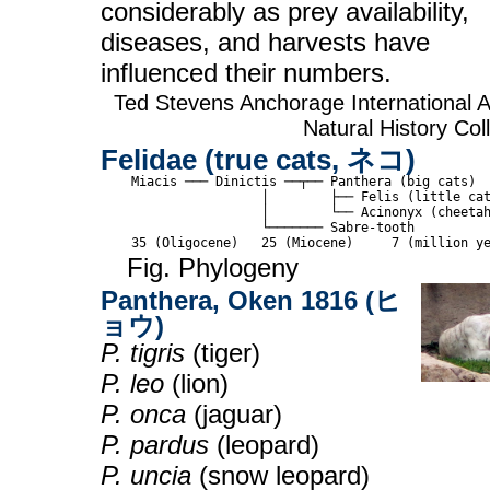
considerably as prey availability,
diseases, and harvests have
influenced their numbers.
Ted Stevens Anchorage International Ai
Natural History Col
Felidae (true cats, ネコ)
    Miacis ─── Dinictis ──┬── Panthera (big cats)

                     │        ├── Felis (little cat
                     │        └── Acinonyx (cheetah
                     └─────── Sabre-tooth

Fig. Phylogeny
Panthera, Oken 1816 (ヒ
ョウ)
P. tigris
(tiger)
P. leo
(lion)
P. onca
(jaguar)
P. pardus
(leopard)
P. uncia
(snow leopard)