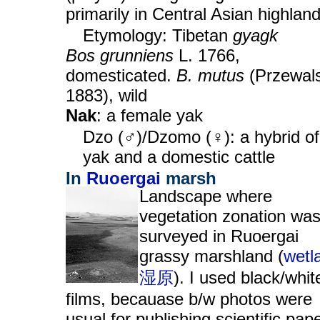
primarily in Central Asian highlan
Etymology: Tibetan
gyagk
Bos grunniens
L. 1766,
domesticated.
B. mutus
(Przewals
1883), wild
Nak
: a female yak
Dzo (♂)/Dzomo (♀): a hybrid of
yak and a domestic cattle
In
Ruoergai
marsh
Landscape where
vegetation zonation wa
surveyed in Ruoergai
grassy marshland (
wetl
湿原
). I used black/whit
films, becauase b/w photos were
usual for publishing scientific pap