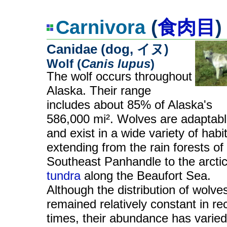
Carnivora
(
食肉目
)
Canidae (dog, イヌ)
Wolf (
Canis lupus
)
The wolf occurs throughout
Alaska. Their range
includes about 85% of Alaska's
586,000 mi². Wolves are adaptab
and exist in a wide variety of habi
extending from the rain forests of
Southeast Panhandle to the arcti
tundra
along the Beaufort Sea.
Although the distribution of wolve
remained relatively constant in re
times, their abundance has varied