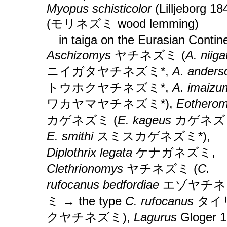
Myopus schisticolor
(Lilljeborg 18
(モリネズミ wood lemming)
in taiga on the Eurasian Contin
Aschizomys
ヤチネズミ (
A. niiga
ニイガタヤチネズミ*,
A. anders
トウホクヤチネズミ*,
A. imaizum
ワカヤマヤチネズミ*),
Eothero
カゲネズミ (
E. kageus
カゲネズミ
E. smithi
スミスカゲネズミ*),
Diplothrix legata
ケナガネズミ,
Clethrionomys
ヤチネズミ (
C.
rufocanus bedfordiae
エゾヤチネ
ミ → the type
C. rufocanus
タイ
クヤチネズミ),
Lagurus
Gloger 