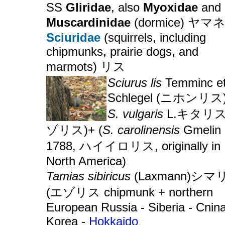
SS
Gliridae
, also
Myoxidae
and
Muscardinidae
(dormice) ヤマ
Sciuridae
(squirrels, including
chipmunks, prairie dogs, and
marmots) リス
Sciurus lis
Temminc e
Schlegel (ニホンリス)
S. vulgaris
L.キタリス
ゾリス)+ (
S. carolinensis
Gmelin
1788, ハイイロリス, originally in
North America)
Tamias sibiricus
(Laxmann)シマ
(エゾリス chipmunk + northern
European Russia - Siberia - Cnina
Korea -
Hokkaido