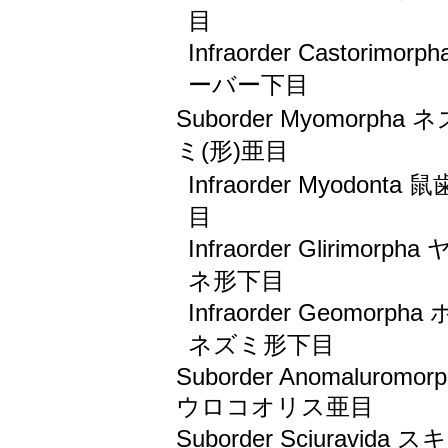
目
Infraorder Castorimorp
ーバー下目
Suborder Myomorpha 
ミ(形)亜目
Infraorder Myodonta 
目
Infraorder Glirimorpha
ネ形下目
Infraorder Geomorpha
ネズミ形下目
Suborder Anomaluromor
ウロコオリス亜目
Suborder Sciuravida ス