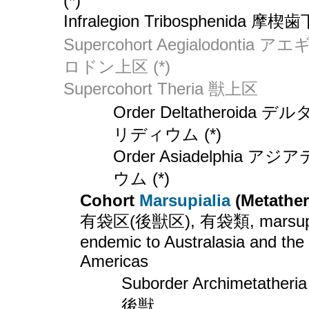
(*)
Infralegion Tribosphenida 摩楔
Supercohort Aegialodontia ア
ロドン上区 (*)
Supercohort Theria 獣上区
Order Deltatheroida デ
リディウム (*)
Order Asiadelphia アジ
ウム (*)
Cohort
Marsupialia
(Metather
有袋区(後獣区), 有袋類, marsupi
endemic to Australasia and the
Americas
Suborder Archimetatheri
後獣