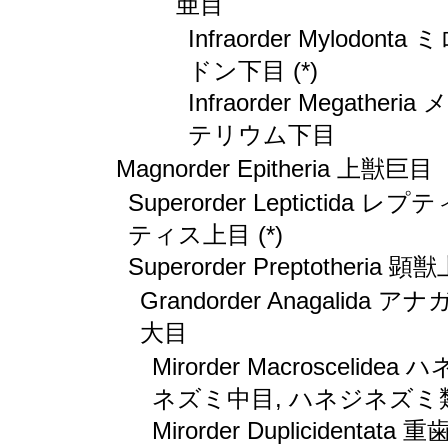
亜目
Infraorder Mylodonta 
ドン下目 (*)
Infraorder Megatheria
テリウム下目
Magnorder Epitheria 上獣巨目
Superorder Leptictida レプ
ティス上目 (*)
Superorder Preptotheria 顕
Grandorder Anagalida ア
大目
Mirorder Macroscelidea 
ネズミ中目, ハネジネズミ
Mirorder Duplicidentata 