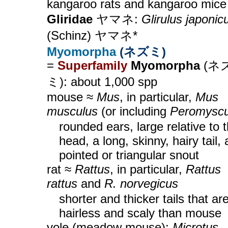
kangaroo rats and kangaroo mice
Gliridae
ヤマネ:
Glirulus japonic
(Schinz) ヤマネ*
Myomorpha
(ネズミ)
=
Superfamily
Myomorpha
(ネ
ミ): about 1,000 spp
mouse ≈
Mus
, in particular,
Mus
musculus
(or including
Peromysc
rounded ears, large relative to 
head, a long, skinny, hairy tail, 
pointed or triangular snout
rat ≈
Rattus
, in particular,
Rattus
rattus
and
R. norvegicus
shorter and thicker tails that ar
hairless and scaly than mouse
vole (meadow mouse):
Microtus