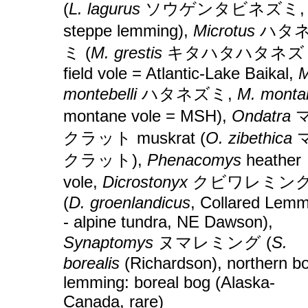
(
L. lagurus
ソウゲンタビネズミ,
steppe lemming),
Microtus
ハタ
ミ (
M. grestis
キタハタハタネズ
field vole = Atlantic-Lake Baikal,
M
montebelli
ハタネズミ,
M. monta
montane vole = MSH),
Ondatra
クラット muskrat (
O. zibethica
クラット),
Phenacomys
heather
vole,
Dicrostonyx
クビワレミン
(
D. groenlandicus
, Collared Lemm
- alpine tundra, NE Dawson),
Synaptomys
ヌマレミング (
S.
borealis
(Richardson), northern b
lemming: boreal bog (Alaska-
Canada, rare)