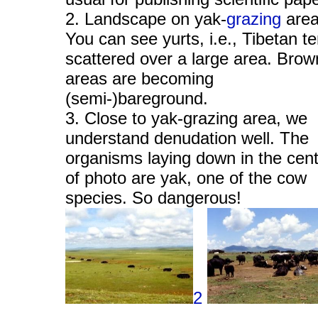
2. Landscape on yak-
grazing
area
You can see yurts, i.e., Tibetan te
scattered over a large area. Brow
areas are becoming
(semi-)bareground.
3. Close to yak-grazing area, we
understand denudation well. The
organisms laying down in the cen
of photo are yak, one of the cow
species. So dangerous!
2