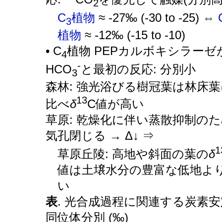
2
C
植物
≈ -27‰ (-30 to -25) ⇔
3
植物
≈ -12‰ (-15 to -10)
• C
植物 PEPカルボキシラーゼ
4
-
HCO
と最初の反応: 分別小
3
森林: 強光浴びる樹冠葉は林床葉
13
比べ
δ
C値が高い
草原: 乾燥化に伴い蒸散抑制の
気孔閉じる → Δ↓ ⇒
1
草原丘陵: 高地や斜面の葉の
δ
値は土壌水分の豊富な低地よ
い
表
. 光合成過程に関連する炭素安
同位体分別 (‰)