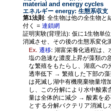
material and energy cycles
エネルギー energy: 生態系収支
第1法則
: 全生物は他の全生物と
付く =
連鎖網
証明実験(背理法): 仮に1生物単
消滅させ、その後の生態系変化
Ex.
遷移
: 湖富栄養化過程は、
塩の急速な濃度上昇が藻類の
な繁殖をもたらし、湖底への
透率低下 → 繁殖した下部の藻
は死滅し湖中有機廃棄物量増
し、この分解により水中酸素
量は全体的に減少 → 酸素を必
とする分解バクテリア消滅し