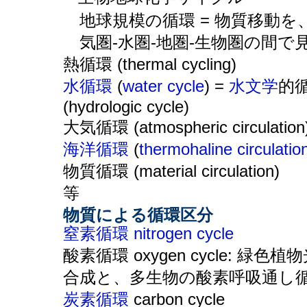
地球規模の循環 = 物質移動を
気圏-水圏-地圏-生物圏の間で
熱循環 (thermal cycling)
水循環
(
water cycle
) =
水文学
的
(hydrologic cycle)
大気循環 (atmospheric circulation
海洋循環
(
thermohaline circulatio
物質循環 (material circulation)
等
物質による循環区分
窒素循環
nitrogen cycle
酸素循環 oxygen cycle: 緑色植
合成と、多生物の酸素呼吸通し
炭素循環
carbon cycle