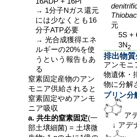
16ADP + 16Pi
denitrif
→ 1分子Nガス還元
Thiobaci
には少なくとも16
元
分子ATP必要
5S +
→ 光合成獲得エネ
3N
2
ルギーの20%を使
排出物質
うという報告もあ
アンモニア
る
物遺体・
窒素固定産物のアン
物に分解
モニア供給されると
プリン分
窒素固定やめアンモ
ニア吸収
ア
a. 共生的窒素固定
(一
↓ ア
部土壌細菌) = 土壌微