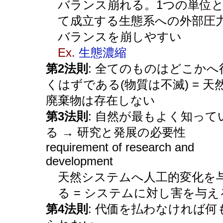
バランス崩れる。1つの単位
て成立する生態系への外部圧
バランスを崩しやすい
Ex.
生態濃縮
第2法則
: 全てのものはどこかへ
くはずである(物質は不滅) = 天
廃棄物は存在しない
第3法則
: 自然が最もよく知って
る → 研究と発展の必要性
requirement of research and
development
天然システムへ人工的変化を
る = システムに対し害を与え
第4法則
: 代価を払わなければ何