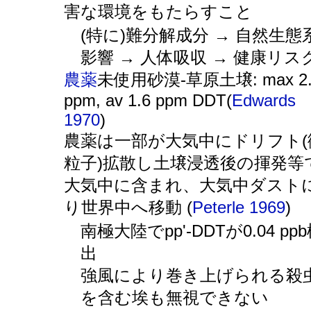
害な環境をもたらすこと
(特に)難分解成分 → 自然生態
影響 → 人体吸収 → 健康リス
農薬
未使用砂漠-草原土壌: max 2.
ppm, av 1.6 ppm DDT(
Edwards
1970
)
農薬は一部が大気中にドリフト(
粒子)拡散し土壌浸透後の揮発等
大気中に含まれ、大気中ダスト
り世界中へ移動 (
Peterle 1969
)
南極大陸でpp'-DDTが0.04 pp
出
強風により巻き上げられる殺
を含む埃も無視できない