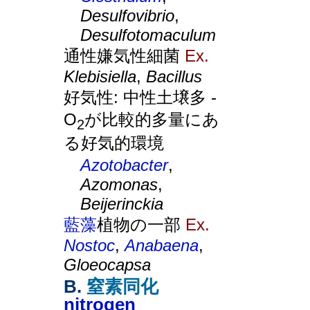
Desulfovibrio
,
Desulfotomaculum
通性嫌気性細菌
Ex.
Klebisiella
,
Bacillus
好気性: 中性土壌多 -
O
が比較的多量にあ
2
る好気的環境
Azotobacter
,
Azomonas
,
Beijerinckia
藍藻
植物の一部
Ex.
Nostoc
,
Anabaena
,
Gloeocapsa
B.
窒素同化
nitrogen