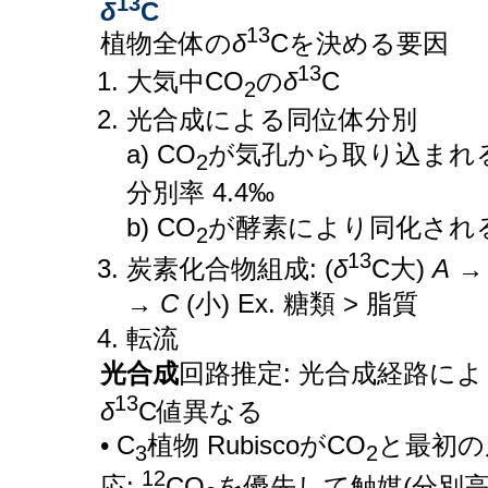
13
δ
C
13
植物全体の
δ
Cを決める要因
13
大気中CO
の
δ
C
2
光合成による同位体分別
a) CO
が気孔から取り込まれる
2
分別率 4.4‰
b) CO
が酵素により同化され
2
13
炭素化合物組成: (
δ
C大)
A
→
C
(小) Ex. 糖類 > 脂質
転流
光合成
回路推定: 光合成経路によ
13
δ
C値異なる
• C
植物 RubiscoがCO
と最初の
3
2
12
応:
CO
を優先して触媒(分別高