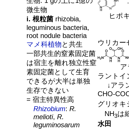
生物: 1 gの土に1億の
__
微生物
___
ヒポ
i. 根粒菌
rhizobia,
________
leguminous bacteria,
_________
root nodule bacteria
ウリカー
マメ科植物
と共生
一部共生的窒素固定菌
は宿主を離れ独立性窒
______
ア
素固定菌として生育
ラントイ
できるが大半は単独
__
↓アラ
生存できない
CHO-COO
= 宿主特異性高
グリオキ
Rhizobium
:
R.
NH
は
3
melioti
,
R.
水田
leguminosarum