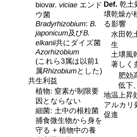
Def.
乾土効果
biovar.
viciae
エンド
壌乾燥が
ウ菌
Bradyrhizobium
:
B.
る影響
japonicum
及び
B.
水田乾
elkanii
共にダイズ菌
生
Azorhizobium
土壌風
(これら3属は以前1
著しく
属
Rhizobium
とした)
肥効
共生利益
低下
植物: 窒素が制限要
地温上昇
因とならない
アルカリ
細菌: 土中の根粒菌
促進
捕食微生物から身を
守る + 植物中の養