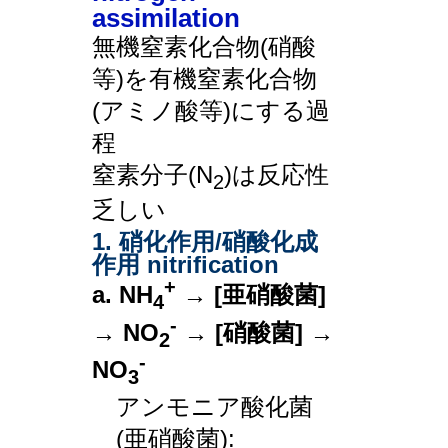
assimilation
無機窒素化合物(硝酸
等)を有機窒素化合物
(アミノ酸等)にする過
程
窒素分子(N
)は反応性
2
乏しい
1. 硝化作用/硝酸化成
作用 nitrification
+
a. NH
→ [亜硝酸菌]
4
-
→ NO
→ [硝酸菌] →
2
-
NO
3
アンモニア酸化菌
(亜硝酸菌):