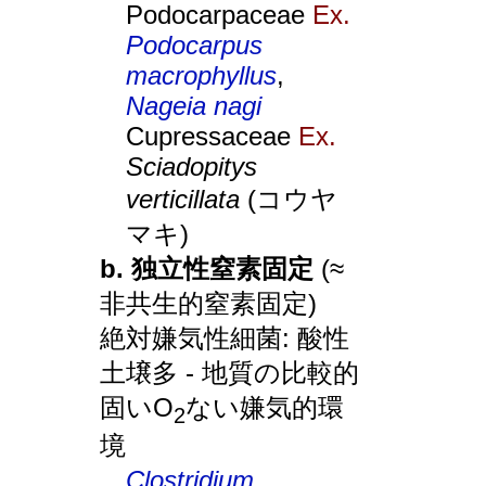
Podocarpaceae
Ex.
Podocarpus
macrophyllus
,
Nageia nagi
Cupressaceae
Ex.
Sciadopitys
verticillata
(コウヤ
マキ)
b. 独立性窒素固定
(≈
非共生的窒素固定)
絶対嫌気性細菌: 酸性
土壌多 - 地質の比較的
固いO
ない嫌気的環
2
境
Clostridium
,