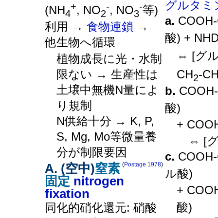
グルタミ
+
-
-
(NH
, NO
, NO
等)
4
2
3
a.
COOH-
利用 →
食物連鎖
→
酸) + NHD
他生物へ循環
⇔ [グ
植物成長に光・水制
CH
-C
限ない → 生産性は
2
土壌中無機N量によ
b.
COOH-
り規制
酸)
N供給十分 → K, P,
+ COO
S, Mg, Mo等微量養
⇔ 
分が制限要因
c.
COOH-
A. (空中)
窒素
(
Postage 1978
)
ル酸)
固定
nitrogen
+ COO
fixation
酸)
同化的硝化還元: 硝酸