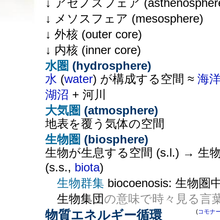
↓ アセノスフェア (asthenospher
↓ メソスフェア (mesosphere)
↓ 外核 (outer core)
↓ 内核 (inner core)
水圏
(hydrosphere)
水
(
water
) が構成する空間 ≈
海
湖沼
+ 河川
大気圏
(atmosphere)
地表を覆う気体の空間
生物圏
(biosphere)
生物が生息する空間 (s.l.) → 生
(s.s.,
biota
)
生物群集
biocoenosis: 生物
生物集団
の意味で時々見る言
物質エネルギー循環
(
コモナー 