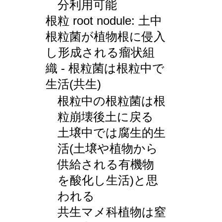
分利用可能
根粒 root nodule: 土中
根粒菌が植物根に侵入
し形成される瘤状組
織 - 根粒菌は根粒中で
生活(共生)
根粒中の根粒菌は根
粒崩壊後土に戻る
土壌中では腐生的生
活(土壌や植物から
供給される有機物
を酸化し生活)と思
われる
共生マメ科植物は窒