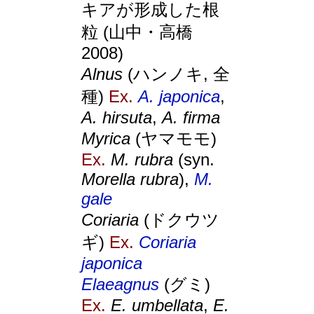
キアが形成した根
粒 (山中・高橋
2008)
Alnus
(ハンノキ, 全
種)
Ex.
A. japonica
,
A. hirsuta
,
A. firma
Myrica
(ヤマモモ)
Ex.
M. rubra
(syn.
Morella rubra
),
M.
gale
Coriaria
(ドクウツ
ギ)
Ex.
Coriaria
japonica
Elaeagnus
(グミ)
Ex.
E. umbellata
,
E.