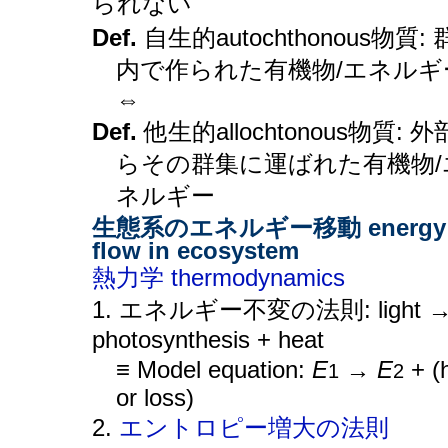
られない
Def.
自生的autochthonous物質:
内で作られた有機物/エネルギ
⇔
Def.
他生的allochtonous物質: 
らその群集に運ばれた有機物/
ネルギー
生態系のエネルギー移動 energy
flow in ecosystem
熱力学
thermodynamics
1. エネルギー不変の法則: light 
photosynthesis + heat
≡ Model equation:
E
→
E
+ (
1
2
or loss)
2.
エントロピー増大の法則