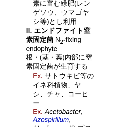
素に富む緑肥(レン
ゲソウ、ウマゴヤ
シ等)とし利用
ii. エンドファイト窒
素固定菌
N
-fixing
2
endophyte
根・(茎・葉)内部に窒
素固定菌が生育する
Ex.
サトウキビ等の
イネ科植物、ヤ
シ、チャ、コーヒ
ー
Ex.
Acetobacter
,
Azospirillum
,