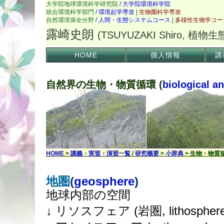
HOME
個人情報
講
自然界の生物・物質循環 (
biological an
HOME
>
講義・実習・演習一覧
/
研究概要
>
小辞典
> 生物・物質
地圏
(
geosphere
)
地球内部の空間
↓ リソスフェア (岩圏, lithosphere