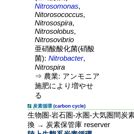
Nitrosomonas
,
Nitorosococcus
,
Nitrosospira
,
Nitrosolobus
,
Nitrosovibrio
亜硝酸酸化菌(硝酸
菌):
Nitrobacter
,
Nitrospira
⇒ 農業: アンモニア
施肥により増やせ
る
炭素循環
(
carbon cycle
)
生物圏-岩石圏-水圏-大気圏間炭
換 → 炭素保管庫 reserver