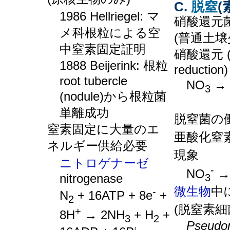
C.
脱窒
(
1986 Hellriegel: マ
硝酸還元
メ科根粒による空
(普通土壌
中窒素固定証明
硝酸還元 (ni
1888 Beijerink: 根粒
reduction)
root tubercle
NO
→ 
3
(nodule)から根粒菌
hypo
単離成功
脱窒菌の
窒素固定に大量のエ
亜酸化窒素
ネルギー供給必要
現象
ニトロゲナーゼ
-
NO
→
nitrogenase
3
微生物
中
-
N
+ 16ATP + 8e
+
2
(脱窒素細
+
8H
→ 2NH
+ H
+
3
2
Pseudom