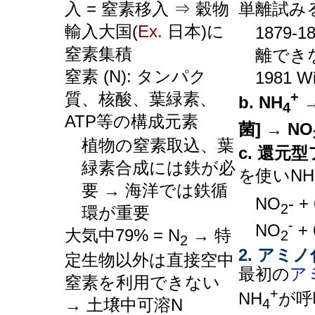
入 = 窒素移入 ⇒ 穀物
単離試み
輸入大国(
Ex.
日本)に
1879-
窒素集積
離でき
窒素 (N): タンパク
1981 
質、核酸、葉緑素、
+
b. NH
→
4
ATP等の構成元素
菌] → NO
植物の窒素取込、葉
c. 還元型
緑素合成には鉄が必
を使いNH
要 → 海洋では鉄循
NO
- +
2
環が重要
-
NO
+ 
大気中79% = N
→ 特
2
2
2. アミノ化
定生物以外は直接空中
最初の
ア
窒素を利用できない
+
NH
が呼
→ 土壌中可溶N
4