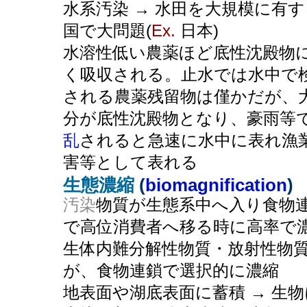
水系汚染 → 水田を大規模に有す
国で大問題(
Ex.
日本)
水溶性低い農薬ほど底性沈殿物
く吸収される。止水では水中で
される農薬残留物は僅かだが、
分が底性沈殿物となり、豪雨等
乱
されると急速に水中に表れ漁
害等として表れる
生態濃縮
(
biomagnification
)
汚染
物質が生態系中へ入り食物
で高位消費者へ移る時に高率で
生体内難分解性物質・放射性物
が、食物連鎖で選択的に濃縮
地表面や湖底表面に蓄積 → 生物