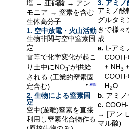
3. アミノ酸
塩 → 亜硝酸 → アン
アミノ酸
モニア → 窒素を含む
グルタミ
生体高分子
きで様々
1. 空中放電・火山活動
生物非関与空中窒素固
成
定
a.
L-アミ
雷等で化学変化が起こ
COOH-
-
+ NH
+
り土中にNO
が供給
3
3
COOH-C
される (工業的窒素固
H
O
定含む)
☛
根圏
2
2. 生物による窒素固
b.
アミノ
定
c.
COOH-
空中(遊離)窒素を直接
→ [アンモ
利用し窒素化合物作る
マル酸)
(原核生物のみ)