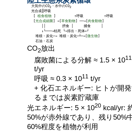
陸上生態系炭素循環
  大気中のCO
・水中のCO
2
2
  光合成┃呼吸

   [ 
植食植物
 ]         ↑呼吸          ↑呼吸

   [
光合成細菌
] →[
草食動物
] ──→[
肉食動物
]

       ││        摂食 │     捕食     │

       ↓└───→枯死 └→排出・死体←┘

    堆積・炭化─→ 堆積・炭化─┴─→[
微生物
]

CO
放出
2
11
腐敗菌による分解 ≈ 1.5 × 10
t/yr
11
呼吸 ≈ 0.3 × 10
t/yr
+ 化石エネルギー: ヒトが開
るまでは炭素貯蔵庫
20
光エネルギー: 5 × 10
kcal/yr: 
50%が赤外線であり、残り50%
60%程度を植物が利用