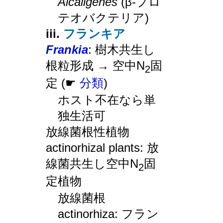
Alcaligenes
(β-プロ
テオバクテリア)
iii.
フランキア
Frankia
: 樹木共生し
根粒形成 → 空中N
固
2
定 (☛
分類
)
ホスト不在なら単
独生活可
放線菌根性植物
actinorhizal plants: 放
線菌共生し空中N
固
2
定植物
放線菌根
actinorhiza: フラン