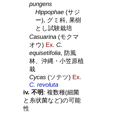
pungens
Hippophae
(サジ
ー), グミ科, 果樹
とし試験栽培
Casuarina
(モクマ
オウ)
Ex.
C.
equisetifolia
, 防風
林、沖縄・小笠原植
栽
Cycas
(ソテツ)
Ex.
C. revoluta
iv. 不明
: 複数種(細菌
と糸状菌など)の可能
性