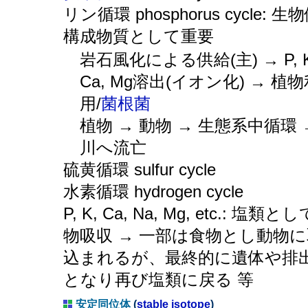
リン循環 phosphorus cycle: 生
構成物質として重要
岩石風化による供給(主) → P, K
Ca, Mg溶出(イオン化) → 植
用/
菌根菌
植物 → 動物 → 生態系中循環 
川へ流亡
硫黄循環 sulfur cycle
水素循環 hydrogen cycle
P, K, Ca, Na, Mg, etc.: 塩類と
物吸収 → 一部は食物とし動物に
込まれるが、最終的に遺体や排
となり再び塩類に戻る 等
安定同位体
(
stable isotope
)