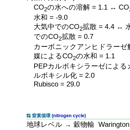
CO
の水への溶解 = 1.1 ↔ CO
2
水和 = -9.0
大気中でのCO
拡散 = 4.4 ↔
2
でのCO
拡散 = 0.7
2
カーボニックアンヒドラーゼ
媒によるCO
の水和 = 1.1
2
PEPカルボキシラーゼによる
ルボキシル化 = 2.0
Rubisco = 29.0
窒素循環
(
nitrogen cycle
)
地球レベル → 穀物輸
Waringt