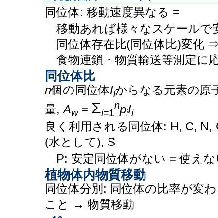
同位体: 移動速度異なる =
移動あれば様々なスケールで
同位体存在比(同位体比)変化 
食物連鎖・物質輸送等測定に
同位体比
n
個の同位体
I
からなる元素の原
i
Σ
n
量,
A
=
p
I
w
i
=1
i
i
良く利用される同位体: H, C, N, 
(水として), S
P: 安定同位体がない = 使え
植物体内物質移動
同位体分別: 同位体の比率が変わ
こと → 物質移動